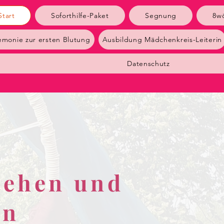
Start
Soforthilfe-Paket
Segnung
8w
emonie zur ersten Blutung
Ausbildung Mädchenkreis-Leiterin
Datenschutz
tehen und
en