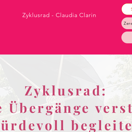
Zyklusrad - Claudia Clarin
Zer
Zyklusrad:
e Übergänge vers
ürdevoll begleit